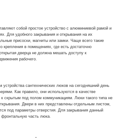
авляют собой простое устройство с алюминиевой рамой и
ях. Для удобного закрывания и открывания на их
льные присоски, магниты или замки. Чаще всего такие
о крепления в помещениях, где есть достаточно
 открытая дверца не должна мешать доступу к
движения рабочего.
м устройства сантехнических люков на сегодняшний день
рями. Как правило, они используются в качестве
 к скрытым под полом коммуникациям. Люки такого типа не
ткрывания. Двери в них представлены отдельным листом,
тся под параметры отверстия. Для закрывания данный
а фронтальную часть люка.