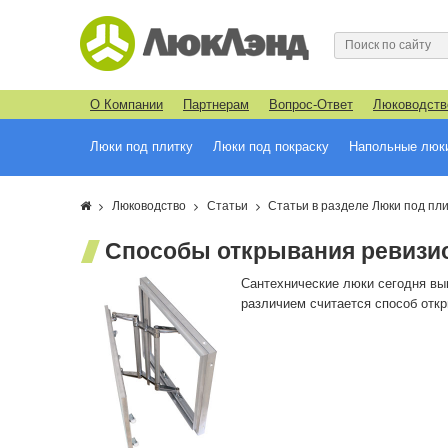
О Компании
Партнерам
Вопрос-Ответ
Люководств
Люки под плитку
Люки под покраску
Напольные люк
Люководство
Статьи
Статьи в разделе Люки под пли
Способы открывания ревизи
Сантехнические люки сегодня вы
различием считается способ отк