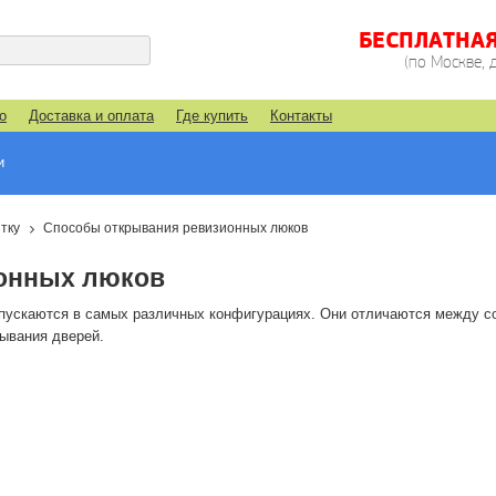
БЕСПЛАТНА
(по Москве, 
о
Доставка и оплата
Где купить
Контакты
и
тку
Способы открывания ревизионных люков
онных люков
пускаются в самых различных конфигурациях. Они отличаются между с
рывания дверей.