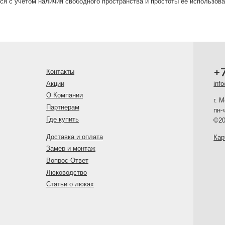
я с учетом наличия свободного пространства и простоты ее использова
+
Контакты
Акции
inf
О Компании
г. 
Партнерам
пн-
Где купить
©20
Доставка и оплата
Кар
Замер и монтаж
Вопрос-Ответ
Люководство
Статьи о люках