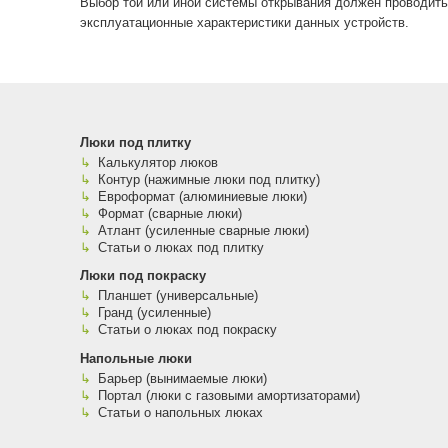
Выбор той или иной системы открывания должен проводитьс
эксплуатационные характеристики данных устройств.
Люки под плитку
Калькулятор люков
Контур (нажимные люки под плитку)
Евроформат (алюминиевые люки)
Формат (сварные люки)
Атлант (усиленные сварные люки)
Статьи о люках под плитку
Люки под покраску
Планшет (универсальные)
Гранд (усиленные)
Статьи о люках под покраску
Напольные люки
Барьер (вынимаемые люки)
Портал (люки с газовыми амортизаторами)
Статьи о напольных люках