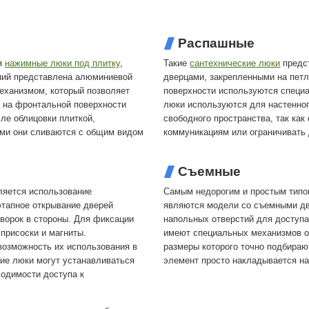
Распашные
я
нажимные люки под плитку
,
Такие
сантехнические люки
предст
ений представлена алюминиевой
дверцами, закрепленными на петл
еханизмом, который позволяет
поверхности используются специа
в на фронтальной поверхности
люки используются для настенног
ле облицовки плиткой,
свободного пространства, так как
ми они сливаются с общим видом
коммуникациям или ограничивать 
Съемные
ляется использование
Самым недорогим и простым типо
этапное открывание дверей
являются модели со съемными две
творок в стороны. Для фиксации
напольных отверстий для доступа
 присоски и магниты.
имеют специальных механизмов о
возможность их использования в
размеры которого точно подбираю
кие люки могут устанавливаться
элемент просто накладывается н
ходимости доступа к