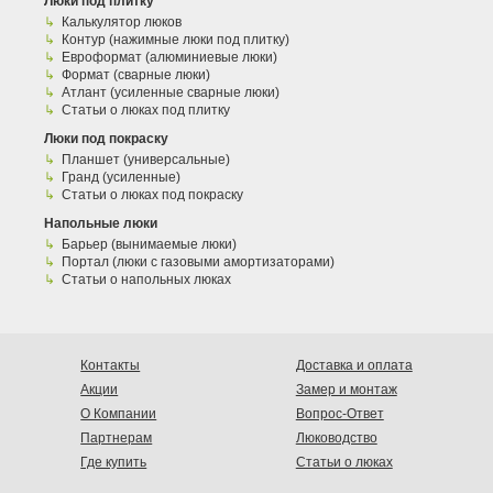
Люки под плитку
Калькулятор люков
Контур (нажимные люки под плитку)
Евроформат (алюминиевые люки)
Формат (сварные люки)
Атлант (усиленные сварные люки)
Статьи о люках под плитку
Люки под покраску
Планшет (универсальные)
Гранд (усиленные)
Статьи о люках под покраску
Напольные люки
Барьер (вынимаемые люки)
Портал (люки с газовыми амортизаторами)
Статьи о напольных люках
Контакты
Доставка и оплата
Акции
Замер и монтаж
О Компании
Вопрос-Ответ
Партнерам
Люководство
Где купить
Статьи о люках