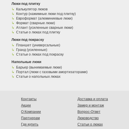
Люки под плитку
Калькулятор люков
Контур (нажимные люки под плитку)
Евроформат (алюминиевые люки)
Формат (сварные люки)
Атлант (усиленные сварные люки)
Статьи о люках под плитку
Люки под покраску
Планшет (универсальные)
Гранд (усиленные)
Статьи о люках под покраску
Напольные люки
Барьер (вынимаемые люки)
Портал (люки с газовыми амортизаторами)
Статьи о напольных люках
Контакты
Доставка и оплата
Акции
Замер и монтаж
О Компании
Вопрос-Ответ
Партнерам
Люководство
Где купить
Статьи о люках