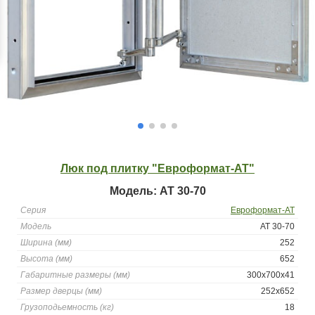
Люк под плитку "Евроформат-АТ"
Модель: АТ 30-70
Серия
Евроформат-АТ
Модель
АТ 30-70
Ширина (мм)
252
Высота (мм)
652
Габаритные размеры (мм)
300x700x41
Размер дверцы (мм)
252x652
Грузоподьемность (кг)
18