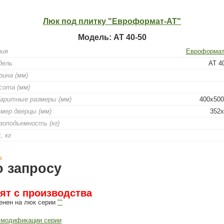
Люк под плитку "Евроформат-АТ"
Модель: АТ 40-50
рия
Евроформат
дель
АТ 4
ина (мм)
сота (мм)
баритные размеры (мм)
400x500
мер дверцы (мм)
352x
зоподьемность (кг)
, кг
а
о запросу
ят с производства
енен на люк серии
""
 модификации серии