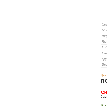
Се
Мо
Шир
Вы
Га
Раз
Гру
Вес
Цен
п
Сн
Зам
Все