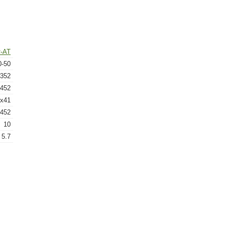
-АТ
0-50
352
452
x41
452
10
5.7