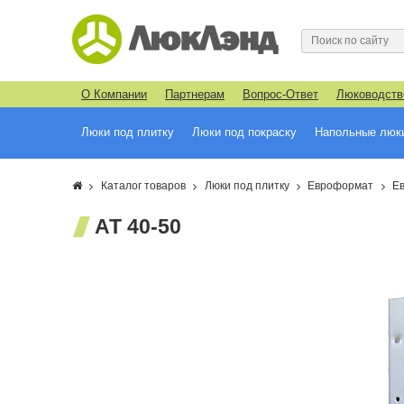
О Компании
Партнерам
Вопрос-Ответ
Люководств
Люки под плитку
Люки под покраску
Напольные люк
Каталог товаров
Люки под плитку
Евроформат
Е
АТ 40-50