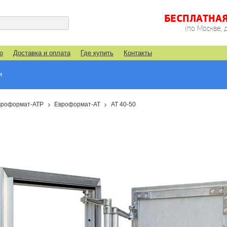
БЕСПЛАТНА
(по Москве, 
о
Доставка и оплата
Где купить
Контакты
и
вроформат-АТР
Евроформат-АТ
АТ 40-50