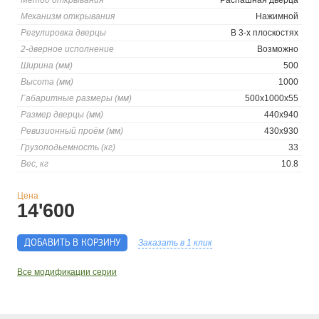
Метод открывания
Распашная дверца
Механизм открывания
Нажимной
Регулировка дверцы
В 3-х плоскостях
2-дверное исполнение
Возможно
Ширина (мм)
500
Высота (мм)
1000
Габаритные размеры (мм)
500x1000x55
Размер дверцы (мм)
440x940
Ревизионный проём (мм)
430x930
Грузоподьемность (кг)
33
Вес, кг
10.8
Цена
14'600
ДОБАВИТЬ В КОРЗИНУ
Заказать в 1 клик
Все модификации серии