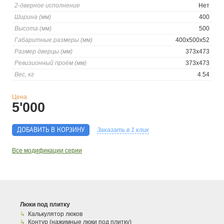
2-дверное исполнение
Нет
Ширина (мм)
400
Высота (мм)
500
Габаритные размеры (мм)
400x500x52
Размер дверцы (мм)
373x473
Ревизионный проём (мм)
373х473
Вес, кг
4.54
Цена
5'000
ДОБАВИТЬ В КОРЗИНУ
Заказать в 1 клик
Все модификации серии
Люки под плитку
Калькулятор люков
Контур (нажимные люки под плитку)